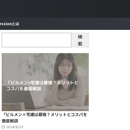
essionとは
検
索
「ビルメン×宅建は最強？メリットとコスパを
徹底解説
2024/8/10