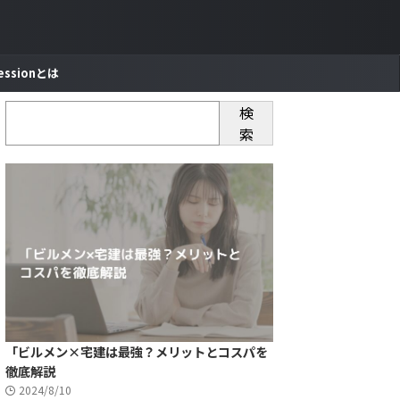
essionとは
検
索
「ビルメン×宅建は最強？メリットとコスパを
徹底解説
2024/8/10